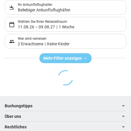
Ihr Ankunftsflughafen
Beliebiger Ankunftsflughäfen
Wählen Sie Ihren Reisezeitraum
11.08.26
–
09.08.27
1 Woche
Wer wird verreisen
2 Erwachsene
Keine Kinder
Mehr Filter anzeigen
Footer
Footer navigation
Buchungstipps
Über uns
Warum im Reisebüro buchen
Hoteltipps
Rechtliches
Kontakt