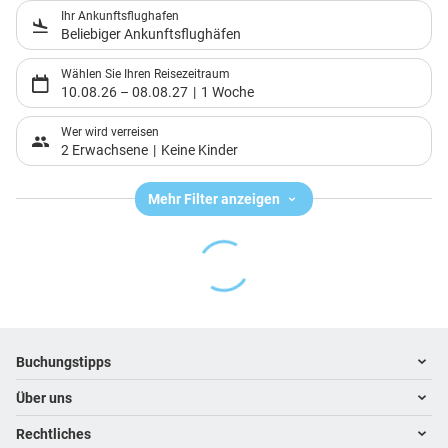
Ihr Ankunftsflughafen
Beliebiger Ankunftsflughäfen
Wählen Sie Ihren Reisezeitraum
10.08.26
–
08.08.27
1 Woche
Wer wird verreisen
2 Erwachsene
Keine Kinder
Mehr Filter anzeigen
Footer
Footer navigation
Buchungstipps
Über uns
Warum im Reisebüro buchen
Hoteltipps
Rechtliches
Kontakt