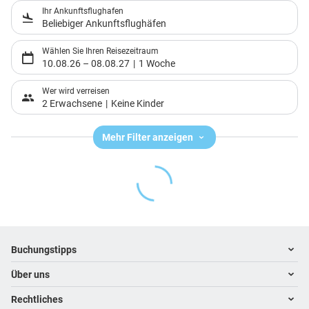
Ihr Ankunftsflughafen
Beliebiger Ankunftsflughäfen
Wählen Sie Ihren Reisezeitraum
10.08.26
–
08.08.27
1 Woche
Wer wird verreisen
2 Erwachsene
Keine Kinder
Mehr Filter anzeigen
Footer
Footer navigation
Buchungstipps
Über uns
Warum im Reisebüro buchen
Hoteltipps
Rechtliches
Kontakt