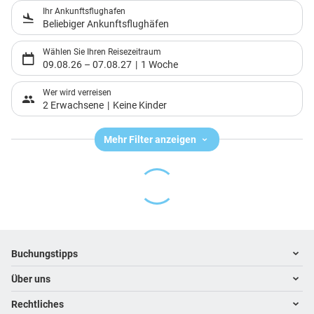
Ihr Ankunftsflughafen
Beliebiger Ankunftsflughäfen
Wählen Sie Ihren Reisezeitraum
09.08.26
–
07.08.27
1 Woche
Wer wird verreisen
2 Erwachsene
Keine Kinder
Mehr Filter anzeigen
Footer
Footer navigation
Buchungstipps
Über uns
Warum im Reisebüro buchen
Hoteltipps
Rechtliches
Kontakt