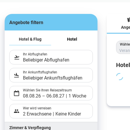
Angebote filtern
Ange
Hote
Hotel & Flug
Hotel
Wählen
Veran
Ihr Abflughafen
Beliebiger Abflughafen
Hote
Ihr Ankunftsflughafen
Beliebiger Ankunftsflughäfen
Wählen Sie Ihren Reisezeitraum
08.08.26
–
06.08.27
1 Woche
Wer wird verreisen
2 Erwachsene
Keine Kinder
Zimmer & Verpflegung