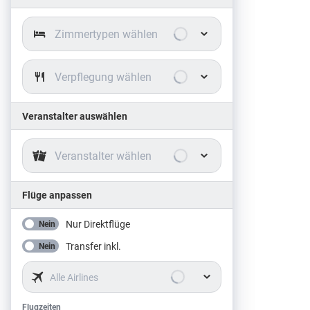
Zimmertypen wählen
Verpflegung wählen
Veranstalter auswählen
Veranstalter wählen
Flüge anpassen
Nur Direktflüge
Nein
Transfer inkl.
Nein
Alle Airlines
Flugzeiten
Flugzeiten