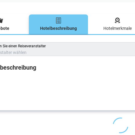
bote
Hotelbeschreibung
Hotelmerkmale
lbeschreibung
 Sie einen Reiseveranstalter
stalter wählen
lbeschreibung