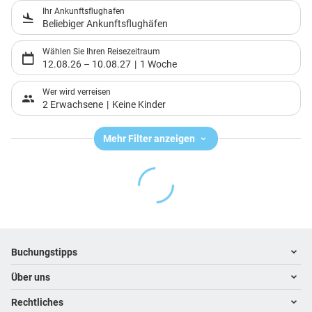
Ihr Ankunftsflughafen
Beliebiger Ankunftsflughäfen
Wählen Sie Ihren Reisezeitraum
12.08.26
–
10.08.27
1 Woche
Wer wird verreisen
2 Erwachsene
Keine Kinder
Mehr Filter anzeigen
Footer
Footer navigation
Buchungstipps
Über uns
Warum im Reisebüro buchen
Hoteltipps
Rechtliches
Kontakt