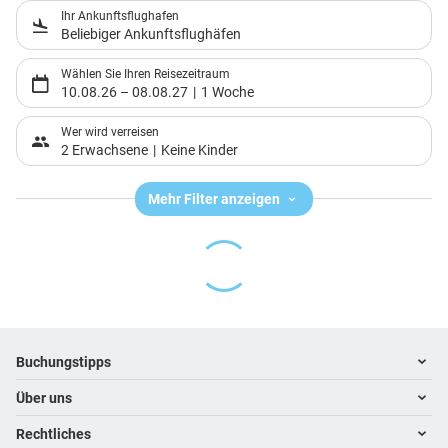
Ihr Ankunftsflughafen
Beliebiger Ankunftsflughäfen
Wählen Sie Ihren Reisezeitraum
10.08.26
–
08.08.27
1 Woche
Wer wird verreisen
2 Erwachsene
Keine Kinder
Mehr Filter anzeigen
Footer
Footer navigation
Buchungstipps
Über uns
Warum im Reisebüro buchen
Hoteltipps
Rechtliches
Kontakt