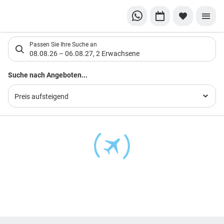
Suchlistenseite
Passen Sie Ihre Suche an
08.08.26
–
06.08.27
,
2 Erwachsene
Suchergebnisse
Suche nach Angeboten...
Preis aufsteigend
Footer