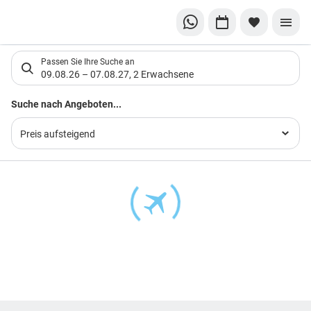
Suchlistenseite
Passen Sie Ihre Suche an
09.08.26
–
07.08.27
,
2 Erwachsene
Suchergebnisse
Suche nach Angeboten...
Preis aufsteigend
Footer