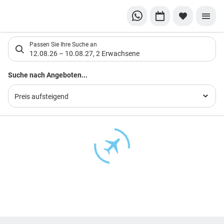
Suchlistenseite
Passen Sie Ihre Suche an
12.08.26
–
10.08.27
,
2 Erwachsene
Suchergebnisse
Suche nach Angeboten...
Preis aufsteigend
Footer