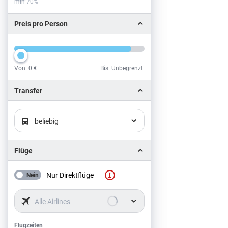
min 70%
Preis pro Person
Von:
0 €
Bis: Unbegrenzt
Preis pro Person
Transfer
beliebig
Flüge
Nur Direktflüge
Nein
Alle Airlines
Flugzeiten
Flugzeiten