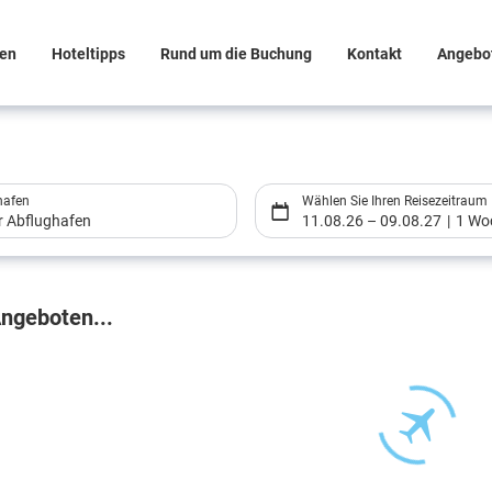
sen
Hoteltipps
Rund um die Buchung
Kontakt
Angebo
hafen
Wählen Sie Ihren Reisezeitraum
er Abflughafen
11.08.26
–
09.08.27
1 Wo
gebnisse
ngeboten...