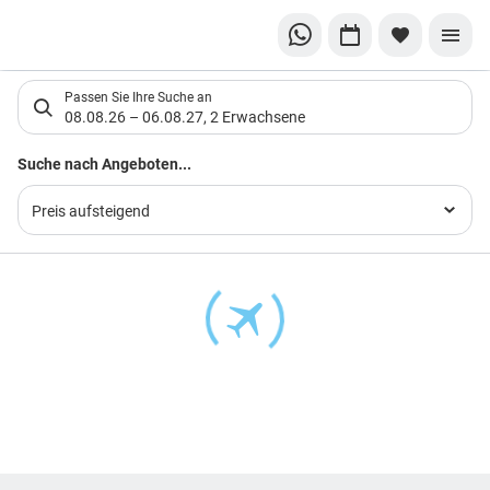
Suchlistenseite
Passen Sie Ihre Suche an
08.08.26
–
06.08.27
,
2 Erwachsene
Suchergebnisse
Suche nach Angeboten...
Preis aufsteigend
Footer